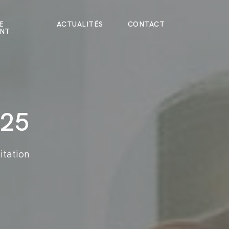
E
ACTUALITÉS
CONTACT
ENT
025
tation