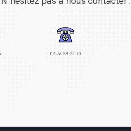
N'hesitez pas à nous contacter.
le
04 78 38 94 10