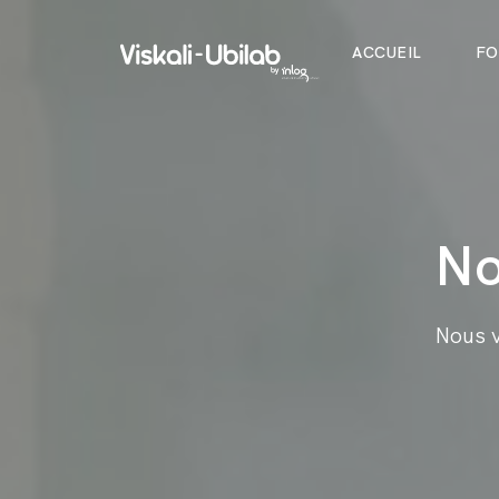
ACCUEIL
FO
No
Nous 